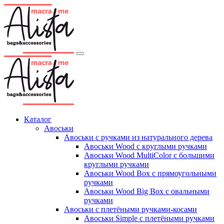
Каталог
Авоськи
Авоськи с ручками из натурального дерева
Авоськи Wood с круглыми ручками
Авоськи Wood MultiColor с большими
круглыми ручками
Авоськи Wood Box с прямоугольными
ручками
Авоськи Wood Big Box с овальными
ручками
Авоськи с плетёными ручками-косами
Авоськи Simple с плетёными ручками