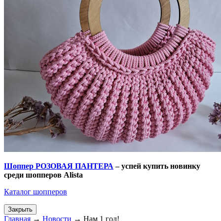
Шоппер РОЗОВАЯ ПАНТЕРА
– успей купить новинку
среди шопперов
Alista
Каталог шопперов
Закрыть
Главная
→
Новости
→
Нам 1 год!