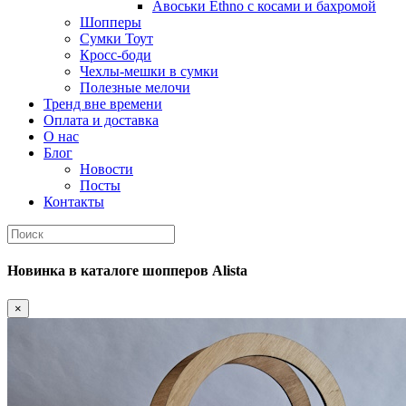
Авоськи Ethno с косами и бахромой
Шопперы
Сумки Тоут
Кросс-боди
Чехлы-мешки в сумки
Полезные мелочи
Тренд вне времени
Оплата и доставка
О нас
Блог
Новости
Посты
Контакты
Новинка
в каталоге шопперов
Alista
×