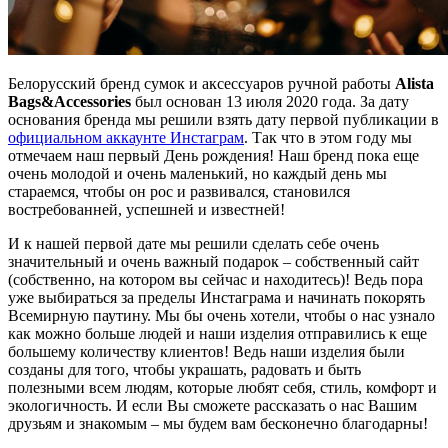
Белорусский бренд сумок и аксессуаров ручной работы
Alista
Bags&Accessories
был основан 13 июля 2020 года. За дату
основания бренда мы решили взять дату первой публикации в
официальном аккаунте Инстаграм
. Так что в этом году мы
отмечаем наш первый День рождения! Наш бренд пока еще
очень молодой и очень маленький, но каждый день мы
стараемся, чтобы он рос и развивался, становился
востребованней, успешней и известней!
И к нашей первой дате мы решили сделать себе очень
значительный и очень важный подарок – собственный сайт
(собственно, на котором вы сейчас и находитесь)! Ведь пора
уже выбираться за пределы Инстаграма и начинать покорять
Всемирную паутину. Мы бы очень хотели, чтобы о нас узнало
как можно больше людей и наши изделия отправились к еще
большему количеству клиентов! Ведь наши изделия были
созданы для того, чтобы украшать, радовать и быть
полезными всем людям, которые любят себя, стиль, комфорт и
экологичность. И если Вы сможете рассказать о нас Вашим
друзьям и знакомым – мы будем вам бесконечно благодарны!