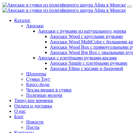
Каталог
Авоськи
Авоськи с ручками из натурального дерева
Авоськи Wood с круглыми ручками
Авоськи Wood MultiColor с большими к
Авоськи Wood Box с прямоугольными р
Авоськи Wood Big Box с овальными ру
Авоськи с плетёными ручками-косами
Авоськи Simple с плетёными ручками
Авоськи Ethno с косами и бахромой
Шопперы
Сумки Тоут
Кросс-боди
Чехлы-мешки в сумки
Полезные мелочи
Тренд вне времени
Оплата и доставка
О нас
Блог
Новости
Посты
Контакты