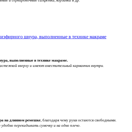
вные и сервировочные салфетки, корзинки
и др.
нура, выполненные в технике макраме.
астежкой вверху и имеют вместительный карманчик внутри.
ура на длинном ремешке
, благодаря чему руки остаются свободными.
е
удобно перекидывать сумочку и на одно плечо
.