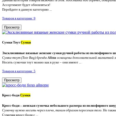
Данная категория товаров включает в себя:
подставки под горячее, декорати
Ассортимент будет обновляться!
Перейдите в данную категорию ...
Товаров в категории: 9
Просмотр
Сумки Тоут
Сумки
Эксклюзивные вязаные женские сумки ручной работы из полиэфирного ш
Сумки-тоут (Tote Bag) бренда
Alista
оснащены дополнительной магнитной з
Носить сумочки тоут можно как в руке – они имеют ...
Товаров в категории: 5
Просмотр
Кросс-боди
Сумки
Кросс-боди – женская сумочка небольшого размера из полиэфирного шн
Сумочку нужно носить через плечо, таким образом пересекая тело.
Но такж
Сумочки кросс-боди с ...