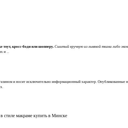
 тоут, кросс-боди или шопперу.
Сшитый вручную из льняной ткани либо эко
 и ...
газином и носит исключительно информационный характер. Опубликованные н
х.