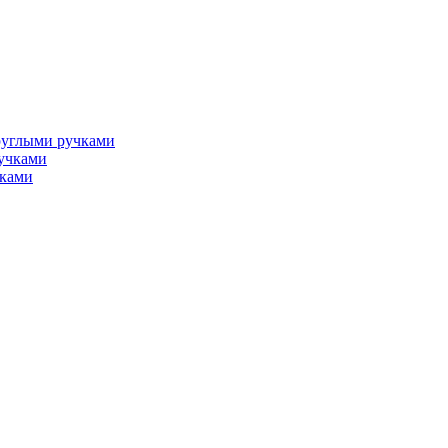
руглыми ручками
учками
чками