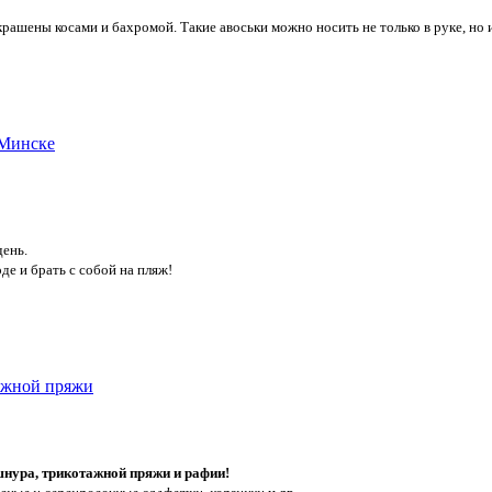
крашены косами и бахромой. Такие авоськи можно носить не только в руке, но и
день.
де и брать с собой на пляж!
шнура, трикотажной пряжи и рафии!