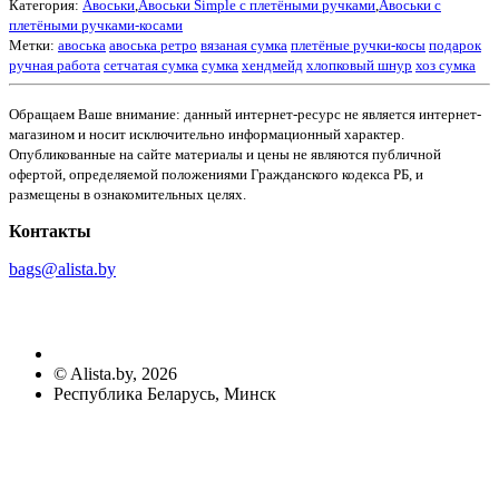
Категория:
Авоськи
,
Авоськи Simple с плетёными ручками
,
Авоськи с
плетёными ручками-косами
Метки:
авоська
авоська ретро
вязаная сумка
плетёные ручки-косы
подарок
ручная работа
сетчатая сумка
сумка
хендмейд
хлопковый шнур
хоз сумка
Обращаем Ваше внимание: данный интернет-ресурс не является интернет-
магазином и носит исключительно информационный характер.
Опубликованные на сайте материалы и цены не являются публичной
офертой, определяемой положениями Гражданского кодекса РБ, и
размещены в ознакомительных целях.
Контакты
bags@alista.by
©
Alista.by
, 2026
Республика Беларусь, Минск