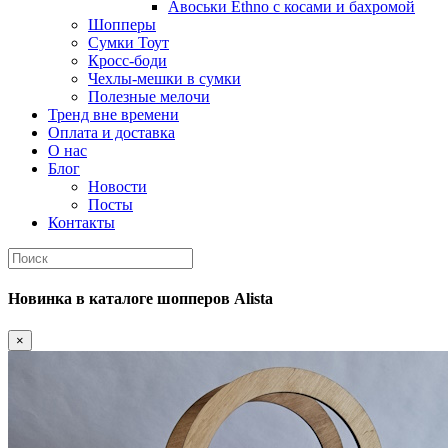
Авоськи Ethno с косами и бахромой
Шопперы
Сумки Тоут
Кросс-боди
Чехлы-мешки в сумки
Полезные мелочи
Тренд вне времени
Оплата и доставка
О нас
Блог
Новости
Посты
Контакты
Новинка
в каталоге шопперов
Alista
×