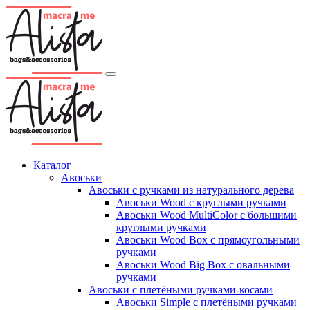
Каталог
Авоськи
Авоськи с ручками из натурального дерева
Авоськи Wood с круглыми ручками
Авоськи Wood MultiColor с большими
круглыми ручками
Авоськи Wood Box с прямоугольными
ручками
Авоськи Wood Big Box с овальными
ручками
Авоськи с плетёными ручками-косами
Авоськи Simple с плетёными ручками