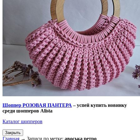
Шоппер РОЗОВАЯ ПАНТЕРА
– успей купить новинку
среди шопперов
Alista
Каталог шопперов
Закрыть
Главная
→
Записи по метке:
авоська ретро