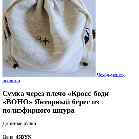
Чехол-мешок
льняной
Сумка через плечо «Кросс-боди
«BOHO» Янтарный берег из
полиэфирного шнура
Длинные ручки
Цена:
45
BYN