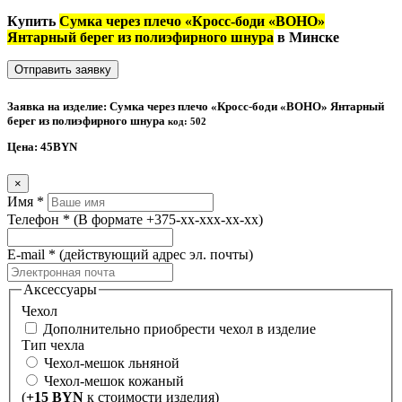
Купить
Сумка через плечо «Кросс-боди «BOHO»
Янтарный берег из полиэфирного шнура
в Минске
Отправить заявку
Заявка на изделие: Сумка через плечо «Кросс-боди «BOHO» Янтарный
берег из полиэфирного шнура
код: 502
Цена:
45
BYN
×
Имя
*
Телефон
*
(В формате +375-xx-xxx-xx-xx)
E-mail
*
(действующий адрес эл. почты)
Аксессуары
Чехол
Дополнительно приобрести чехол в изделие
Тип чехла
Чехол-мешок льняной
Чехол-мешок кожаный
(
+15 BYN
к стоимости изделия)