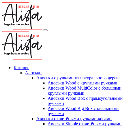
Каталог
Авоськи
Авоськи с ручками из натурального дерева
Авоськи Wood с круглыми ручками
Авоськи Wood MultiColor с большими
круглыми ручками
Авоськи Wood Box с прямоугольными
ручками
Авоськи Wood Big Box с овальными
ручками
Авоськи с плетёными ручками-косами
Авоськи Simple с плетёными ручками