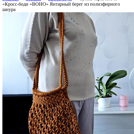
«Кросс-боди «BOHO» Янтарный берег из полиэфирного
шнура