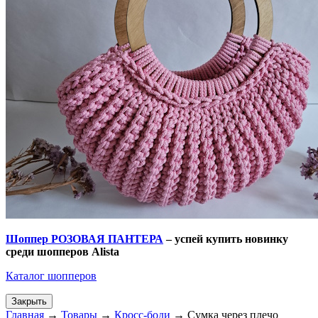
Шоппер РОЗОВАЯ ПАНТЕРА
– успей купить новинку
среди шопперов
Alista
Каталог шопперов
Закрыть
Главная
→
Товары
→
Кросс-боди
→
Сумка через плечо