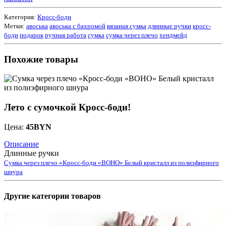
Категория:
Кросс-боди
Метки:
авоська
авоська с бахромой
вязаная сумка
длинные ручки
кросс-
боди
подарок
ручная работа
сумка
сумка через плечо
хендмейд
Похожие товары
Лето с сумочкой Кросс-боди!
Цена:
45
BYN
Описание
Длинные ручки
Сумка через плечо «Кросс-боди «BOHO» Белый кристалл из полиэфирного
шнура
Другие категории товаров