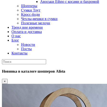
Авоськи Ethno с косами и бахромой
Шопперы
Сумки Тоут
Кросс-боди
Чехлы-мешки в сумки
Полезные мелочи
Тренд вне времени
Оплата и доставка
О нас
Блог
Новости
Посты
Контакты
Новинка
в каталоге шопперов
Alista
×