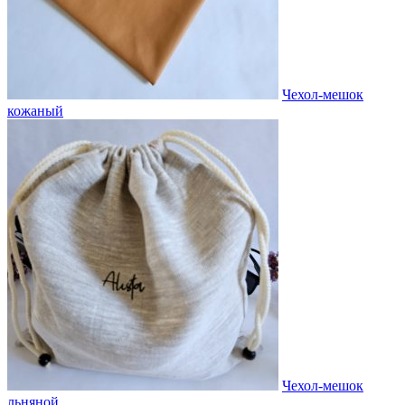
Чехол-мешок
кожаный
Чехол-мешок
льняной