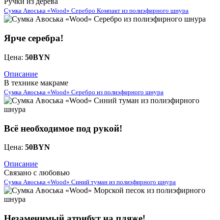
Ручки из дерева
Сумка Авоська «Wood» Серебро Компакт из полиэфирного шнура
Ярче серебра!
Цена:
50
BYN
Описание
В технике макраме
Сумка Авоська «Wood» Серебро из полиэфирного шнура
Всё необходимое под рукой!
Цена:
50
BYN
Описание
Связано с любовью
Сумка Авоська «Wood» Синий туман из полиэфирного шнура
Незаменимый атрибут на пляже!