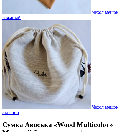
Чехол-мешок
кожаный
Чехол-мешок
льняной
Сумка Авоська «Wood Multicolor»