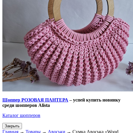
Шоппер РОЗОВАЯ ПАНТЕРА
– успей купить новинку
среди шопперов
Alista
Каталог шопперов
Закрыть
Главная
→
Товары
→
Авоськи
→
Сумка Авоська «Wood