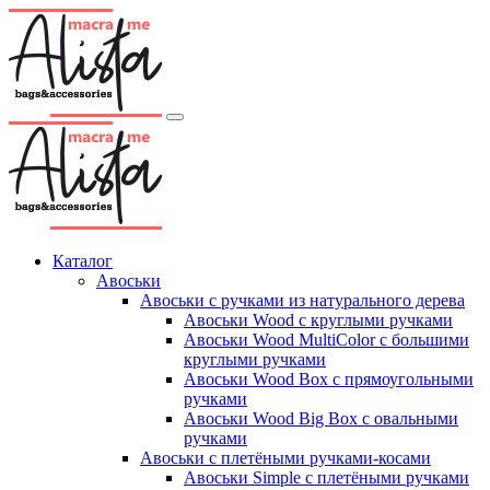
Каталог
Авоськи
Авоськи с ручками из натурального дерева
Авоськи Wood с круглыми ручками
Авоськи Wood MultiColor с большими
круглыми ручками
Авоськи Wood Box с прямоугольными
ручками
Авоськи Wood Big Box с овальными
ручками
Авоськи с плетёными ручками-косами
Авоськи Simple с плетёными ручками