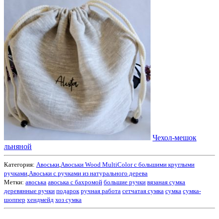
Чехол-мешок
льняной
Категория:
Авоськи
,
Авоськи Wood MultiColor с большими круглыми
ручками
,
Авоськи с ручками из натурального дерева
Метки:
авоська
авоська с бахромой
большие ручки
вязаная сумка
деревянные ручки
подарок
ручная работа
сетчатая сумка
сумка
сумка-
шоппер
хендмейд
хоз сумка