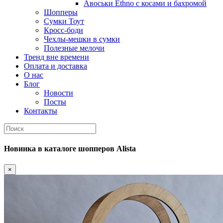
Авоськи Ethno с косами и бахромой
Шопперы
Сумки Тоут
Кросс-боди
Чехлы-мешки в сумки
Полезные мелочи
Тренд вне времени
Оплата и доставка
О нас
Блог
Новости
Посты
Контакты
Новинка
в каталоге шопперов
Alista
×