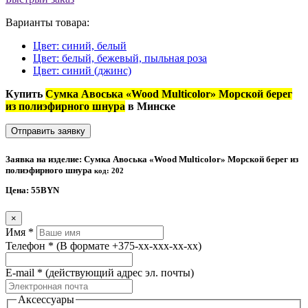
Варианты товара:
Цвет: синий, белый
Цвет: белый, бежевый, пыльная роза
Цвет: синий (джинс)
Купить
Сумка Авоська «Wood Multicolor» Морской берег
из полиэфирного шнура
в Минске
Отправить заявку
Заявка на изделие: Сумка Авоська «Wood Multicolor» Морской берег из
полиэфирного шнура
код: 202
Цена:
55
BYN
×
Имя
*
Телефон
*
(В формате +375-xx-xxx-xx-xx)
E-mail
*
(действующий адрес эл. почты)
Аксессуары