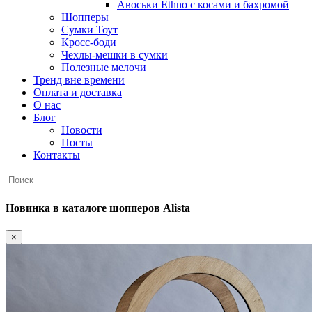
Авоськи Ethno с косами и бахромой
Шопперы
Сумки Тоут
Кросс-боди
Чехлы-мешки в сумки
Полезные мелочи
Тренд вне времени
Оплата и доставка
О нас
Блог
Новости
Посты
Контакты
Новинка
в каталоге шопперов
Alista
×