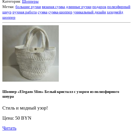
Категория:
Шопперы
Метки:
большие ручки
вязаная сумка
длинные ручки
подарок
полиэфирный
шнур
ручная работа
сумка
сумка-шоппер
уникальный дизайн
хендмейд
шоппер
Шоппер «Elegans Slim» Белый кристалл с узором из полиэфирного
шнура
Стиль и модный узор!
Цена: 50 BYN
Читать