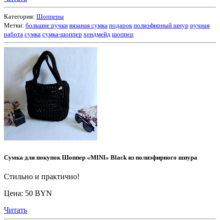
Категория:
Шопперы
Метки:
большие ручки
вязаная сумка
подарок
полиэфирный шнур
ручная
работа
сумка
сумка-шоппер
хендмейд
шоппер
Сумка для покупок Шоппер «MINI» Black из полиэфирного шнура
Стильно и практично!
Цена: 50 BYN
Читать