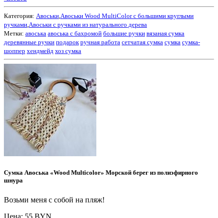
Категория:
Авоськи
,
Авоськи Wood MultiColor с большими круглыми
ручками
,
Авоськи с ручками из натурального дерева
Метки:
авоська
авоська с бахромой
большие ручки
вязаная сумка
деревянные ручки
подарок
ручная работа
сетчатая сумка
сумка
сумка-
шоппер
хендмейд
хоз сумка
Сумка Авоська «Wood Multicolor» Морской берег из полиэфирного
шнура
Возьми меня с собой на пляж!
Цена: 55 BYN