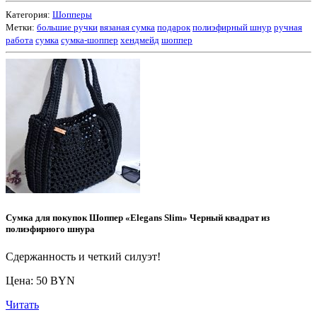
Категория:
Шопперы
Метки:
большие ручки
вязаная сумка
подарок
полиэфирный шнур
ручная
работа
сумка
сумка-шоппер
хендмейд
шоппер
Сумка для покупок Шоппер «Elegans Slim» Черный квадрат из
полиэфирного шнура
Сдержанность и четкий силуэт!
Цена: 50 BYN
Читать