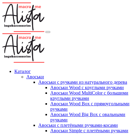
Каталог
Авоськи
Авоськи с ручками из натурального дерева
Авоськи Wood с круглыми ручками
Авоськи Wood MultiColor с большими
круглыми ручками
Авоськи Wood Box с прямоугольными
ручками
Авоськи Wood Big Box с овальными
ручками
Авоськи с плетёными ручками-косами
Авоськи Simple с плетёными ручками