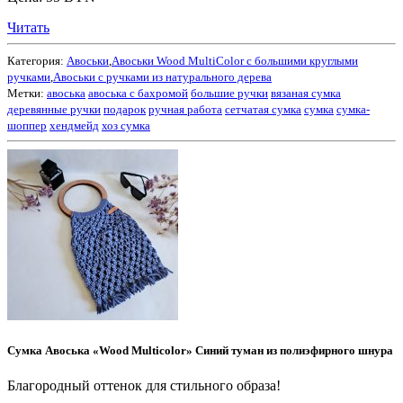
Читать
Категория:
Авоськи
,
Авоськи Wood MultiColor с большими круглыми
ручками
,
Авоськи с ручками из натурального дерева
Метки:
авоська
авоська с бахромой
большие ручки
вязаная сумка
деревянные ручки
подарок
ручная работа
сетчатая сумка
сумка
сумка-
шоппер
хендмейд
хоз сумка
Сумка Авоська «Wood Multicolor» Синий туман из полиэфирного шнура
Благородный оттенок для стильного образа!