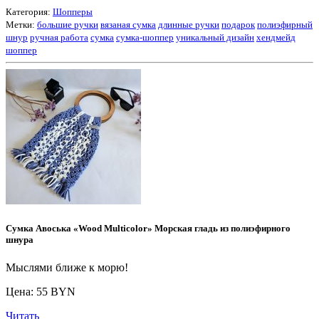
Категория:
Шопперы
Метки:
большие ручки
вязаная сумка
длинные ручки
подарок
полиэфирный
шнур
ручная работа
сумка
сумка-шоппер
уникальный дизайн
хендмейд
шоппер
Сумка Авоська «Wood Multicolor» Морская гладь из полиэфирного
шнура
Мыслями ближе к морю!
Цена: 55 BYN
Читать