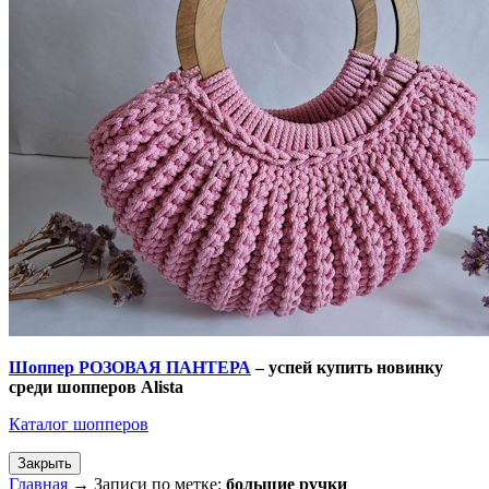
Шоппер РОЗОВАЯ ПАНТЕРА
– успей купить новинку
среди шопперов
Alista
Каталог шопперов
Закрыть
Главная
→
Записи по метке:
большие ручки