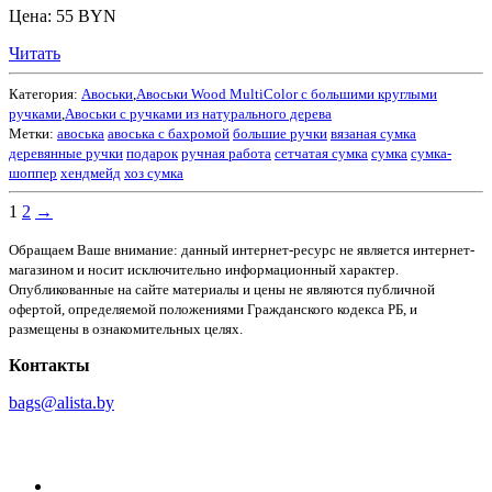
Цена: 55 BYN
Читать
Категория:
Авоськи
,
Авоськи Wood MultiColor с большими круглыми
ручками
,
Авоськи с ручками из натурального дерева
Метки:
авоська
авоська с бахромой
большие ручки
вязаная сумка
деревянные ручки
подарок
ручная работа
сетчатая сумка
сумка
сумка-
шоппер
хендмейд
хоз сумка
1
2
→
Обращаем Ваше внимание: данный интернет-ресурс не является интернет-
магазином и носит исключительно информационный характер.
Опубликованные на сайте материалы и цены не являются публичной
офертой, определяемой положениями Гражданского кодекса РБ, и
размещены в ознакомительных целях.
Контакты
bags@alista.by