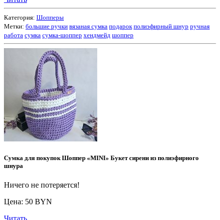
Категория:
Шопперы
Метки:
большие ручки
вязаная сумка
подарок
полиэфирный шнур
ручная
работа
сумка
сумка-шоппер
хендмейд
шоппер
Сумка для покупок Шоппер «MINI» Букет сирени из полиэфирного
шнура
Ничего не потеряется!
Цена: 50 BYN
Читать