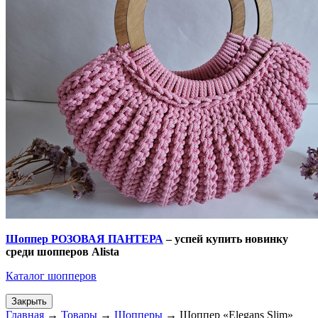
Шоппер РОЗОВАЯ ПАНТЕРА
– успей купить новинку
среди шопперов
Alista
Каталог шопперов
Закрыть
Главная
→
Товары
→
Шопперы
→
Шоппер «Elegans Slim»