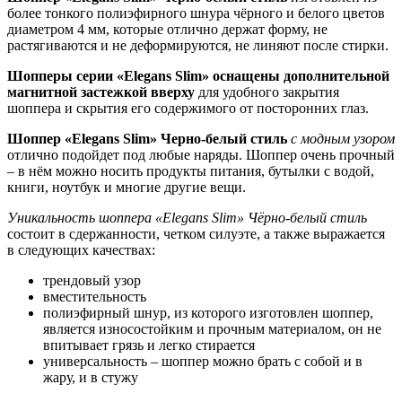
более тонкого полиэфирного шнура чёрного и белого цветов
диаметром 4 мм, которые отлично держат форму, не
растягиваются и не деформируются, не линяют после стирки.
Шопперы серии «Elegans Slim» оснащены дополнительной
магнитной застежкой вверху
для удобного закрытия
шоппера и скрытия его содержимого от посторонних глаз.
Шоппер «Elegans Slim» Черно-белый стиль
с модным узором
отлично подойдет под любые наряды. Шоппер очень прочный
– в нём можно носить продукты питания, бутылки с водой,
книги, ноутбук и многие другие вещи.
Уникальность шоппера «Elegans Slim» Чёрно-белый стиль
состоит в сдержанности, четком силуэте, а также выражается
в следующих качествах:
трендовый узор
вместительность
полиэфирный шнур, из которого изготовлен шоппер,
является износостойким и прочным материалом, он не
впитывает грязь и легко стирается
универсальность – шоппер можно брать с собой и в
жару, и в стужу