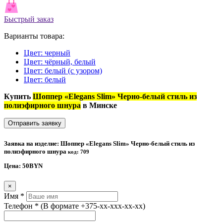
Быстрый заказ
Варианты товара:
Цвет: черный
Цвет: чёрный, белый
Цвет: белый (с узором)
Цвет: белый
Купить
Шоппер «Elegans Slim» Черно-белый стиль из
полиэфирного шнура
в Минске
Отправить заявку
Заявка на изделие: Шоппер «Elegans Slim» Черно-белый стиль из
полиэфирного шнура
код: 709
Цена:
50
BYN
×
Имя
*
Телефон
*
(В формате +375-xx-xxx-xx-xx)