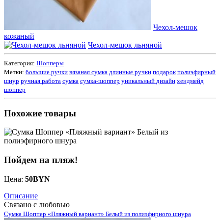
Чехол-мешок
кожаный
Чехол-мешок льняной
Категория:
Шопперы
Метки:
большие ручки
вязаная сумка
длинные ручки
подарок
полиэфирный
шнур
ручная работа
сумка
сумка-шоппер
уникальный дизайн
хендмейд
шоппер
Похожие товары
Пойдем на пляж!
Цена:
50
BYN
Описание
Связано с любовью
Сумка Шоппер «Пляжный вариант» Белый из полиэфирного шнура