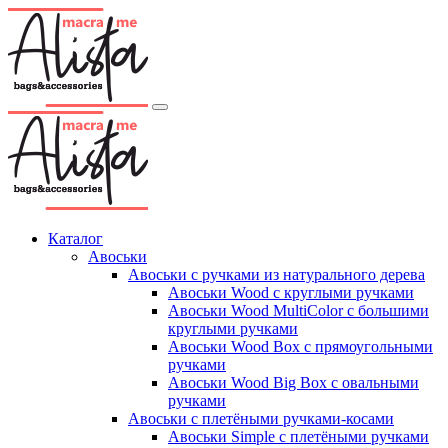
Каталог
Авоськи
Авоськи с ручками из натурального дерева
Авоськи Wood с круглыми ручками
Авоськи Wood MultiColor с большими
круглыми ручками
Авоськи Wood Box с прямоугольными
ручками
Авоськи Wood Big Box с овальными
ручками
Авоськи с плетёными ручками-косами
Авоськи Simple с плетёными ручками