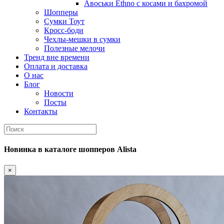
Авоськи Ethno с косами и бахромой
Шопперы
Сумки Тоут
Кросс-боди
Чехлы-мешки в сумки
Полезные мелочи
Тренд вне времени
Оплата и доставка
О нас
Блог
Новости
Посты
Контакты
Новинка
в каталоге шопперов
Alista
×